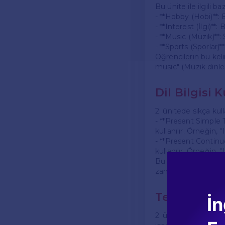
Bu ünite ile ilgili ba
- **Hobby (Hobi)**: 
- **Interest (İlgi)**:
- **Music (Müzik)**:
- **Sports (Sporlar)*
Öğrencilerin bu keli
music" (Müzik dinlem
Dil Bilgisi K
2. ünitede sıkça kull
- **Present Simple 
kullanılır. Örneğin,
- **Present Continu
kullanılır. Örneğin,
Bu zamanların doğru 
zamanlarla ilgili alış
Test Format
İn
2. ünite testi genel