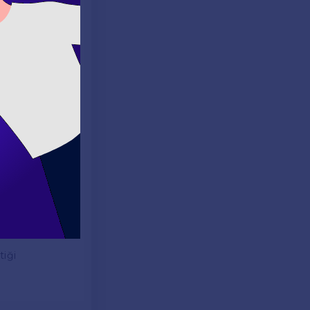
akimiyetlerini
 şunlardır:
 ve bu kartlarla
ek dinleme
tiği