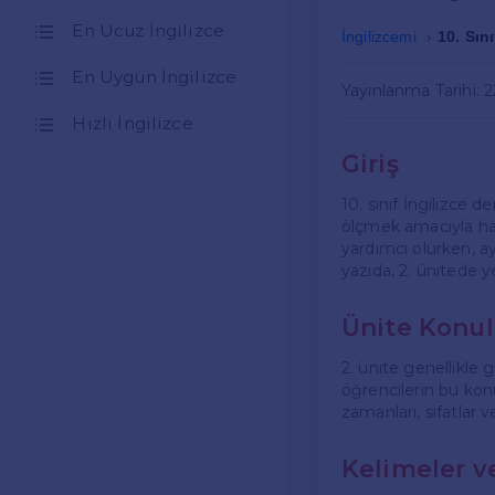
En Ucuz İngilizce
İngilizcemi
10. Sını
En Uygun İngilizce
Yayınlanma Tarihi: 
Hızlı İngilizce
Giriş
10. sınıf İngilizce de
ölçmek amacıyla hazı
yardımcı olurken, a
yazıda, 2. ünitede y
Ünite Konul
2. ünite genellikle 
öğrencilerin bu konu
zamanları, sıfatlar ve
Kelimeler v