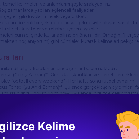
zı temel kelimeleri ve anlamlarını şöyle sıralayabiliriz:
Boş zamanlarda yapılan eğlenceli faaliyetler.
 Bir şeyle ilgili duyulan merak veya dikkat.
 Seslerin düzenli bir şekilde bir araya gelmesiyle oluşan sanat dalı
*: Fiziksel aktiviteler ve rekabet içeren oyunlar.
meleri cümle içinde kullanabilmeleri önemlidir. Örneğin, "I enjoy
ekten hoşlanıyorum) gibi cümleler kurarak kelimeleri pekiştirebi
uralları
anılan dil bilgisi kuralları arasında şunlar bulunmaktadır:
Tense (Geniş Zaman)**: Günlük alışkanlıkları ve genel gerçekleri 
 "I play football every weekend" (Her hafta sonu futbol oynarım).
ous Tense (Şu Anki Zaman)**: Şu anda gerçekleşen eylemleri if
 "I am studying English right now" (Şu anda İngilizce çalışıyorum).
bir şekilde kullanılabilmesi için bolca pratik yapmak gerekir. Öğ
tırmalar yaparak bilgilerini pekiştirebilirler.
ı
gilizce Kelime
likle çoktan seçmeli sorular, doğru-yanlış soruları ve boşluk dold