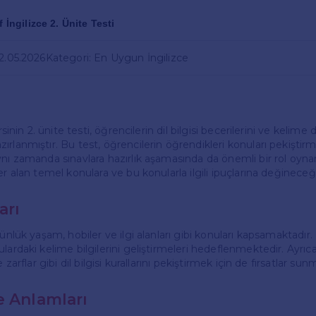
f İngilizce 2. Ünite Testi
22.05.2026
Kategori: En Uygun İngilizce
rsinin 2. ünite testi, öğrencilerin dil bilgisi becerilerini ve kelime 
rlanmıştır. Bu test, öğrencilerin öğrendikleri konuları pekiştir
ynı zamanda sınavlara hazırlık aşamasında da önemli bir rol oyn
er alan temel konulara ve bu konularla ilgili ipuçlarına değineceğ
arı
günlük yaşam, hobiler ve ilgi alanları gibi konuları kapsamaktadı
lardaki kelime bilgilerini geliştirmeleri hedeflenmektedir. Ayrıca 
 zarflar gibi dil bilgisi kurallarını pekiştirmek için de fırsatlar sun
e Anlamları