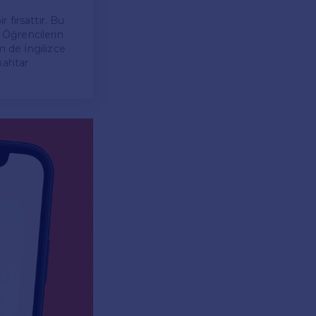
r fırsattır. Bu
. Öğrencilerin
m de İngilizce
nahtar