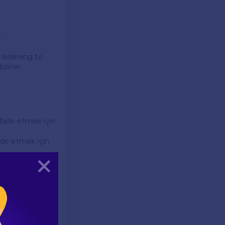
.
 listening to
lirler.
ifade etmek için
ade etmek için
renciler, bu
Kapat
urma soruları