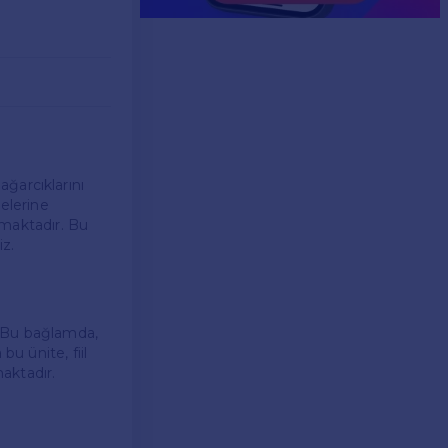
dağarcıklarını
melerine
amaktadır. Bu
iz.
r. Bu bağlamda,
bu ünite, fiil
maktadır.