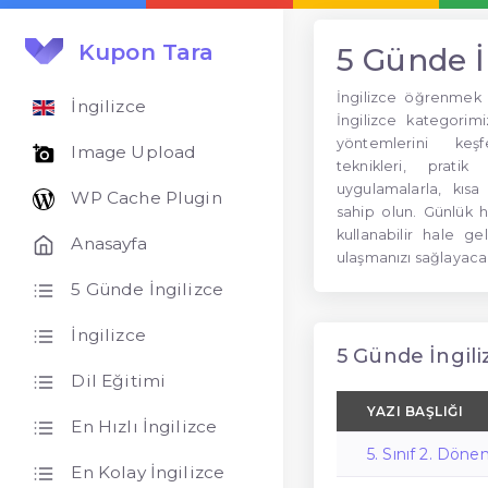
Kupon Tara
5 Günde İ
İngilizce öğrenmek 
İngilizce
İngilizce kategorim
yöntemlerini keşf
Image Upload
teknikleri, prat
uygulamalarla, kısa
WP Cache Plugin
sahip olun. Günlük h
kullanabilir hale g
Anasayfa
ulaşmanızı sağlayaca
5 Günde İngilizce
İngilizce
5 Günde İngiliz
Dil Eğitimi
YAZI BAŞLIĞI
En Hızlı İngilizce
5. Sınıf 2. Dönem
En Kolay İngilizce