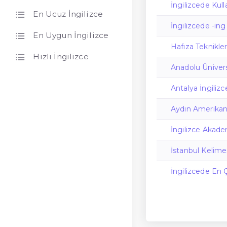
İngilizcede Kul
En Ucuz İngilizce
İngilizcede -ing
En Uygun İngilizce
Hafıza Teknikle
Hızlı İngilizce
Anadolu Üniversi
Antalya İngilizc
Aydın Amerikan K
İngilizce Akad
İstanbul Kelimes
İngilizcede En 