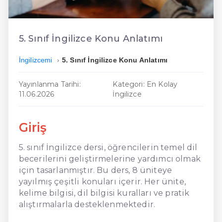
En Ucuz İngilizce
En Uygun İngilizce
5. Sınıf İngilizce Konu Anlatımı
Hızlı İngilizce
İngilizcemi
5. Sınıf İngilizce Konu Anlatımı
Yayınlanma Tarihi:
Kategori: En Kolay
11.06.2026
İngilizce
Giriş
5. sınıf İngilizce dersi, öğrencilerin temel dil
becerilerini geliştirmelerine yardımcı olmak
için tasarlanmıştır. Bu ders, 8 üniteye
yayılmış çeşitli konuları içerir. Her ünite,
kelime bilgisi, dil bilgisi kuralları ve pratik
alıştırmalarla desteklenmektedir.