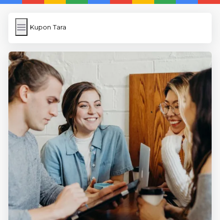
Kupon Tara
Kupon Tara
İngilizce
Image Upload
WP Cache Plugin
Anasayfa
5 Günde İngilizce
İngilizce
Dil Eğitimi
En Hızlı İngilizce
En Kolay İngilizce