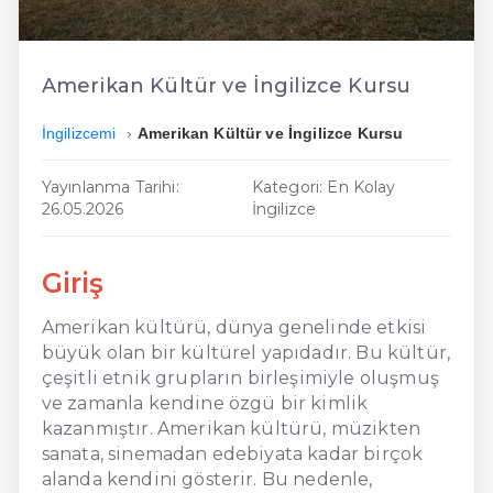
En Ucuz İngilizce
En Uygun İngilizce
Amerikan Kültür ve İngilizce Kursu
Hızlı İngilizce
İngilizcemi
Amerikan Kültür ve İngilizce Kursu
Yayınlanma Tarihi:
Kategori: En Kolay
26.05.2026
İngilizce
Giriş
Amerikan kültürü, dünya genelinde etkisi
büyük olan bir kültürel yapıdadır. Bu kültür,
çeşitli etnik grupların birleşimiyle oluşmuş
ve zamanla kendine özgü bir kimlik
kazanmıştır. Amerikan kültürü, müzikten
sanata, sinemadan edebiyata kadar birçok
alanda kendini gösterir. Bu nedenle,