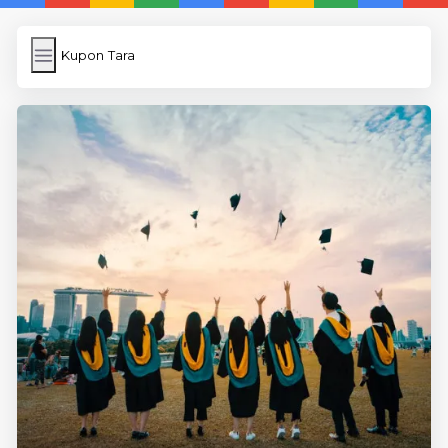
Kupon Tara
Kupon Tara
İngilizce
Image Upload
WP Cache Plugin
Anasayfa
5 Günde İngilizce
İngilizce
Dil Eğitimi
En Hızlı İngilizce
En Kolay İngilizce