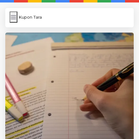
Kupon Tara
Kupon Tara
İngilizce
Image Upload
WP Cache Plugin
Anasayfa
5 Günde İngilizce
İngilizce
Dil Eğitimi
En Hızlı İngilizce
En Kolay İngilizce