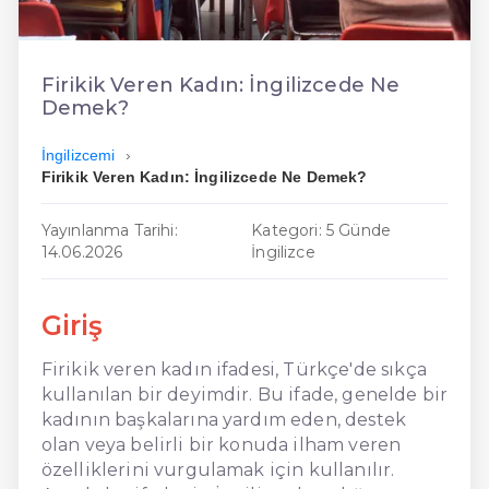
En Ucuz İngilizce
En Uygun İngilizce
Firikik Veren Kadın: İngilizcede Ne
Demek?
Hızlı İngilizce
İngilizcemi
Firikik Veren Kadın: İngilizcede Ne Demek?
Yayınlanma Tarihi:
Kategori: 5 Günde
14.06.2026
İngilizce
Giriş
Firikik veren kadın ifadesi, Türkçe'de sıkça
kullanılan bir deyimdir. Bu ifade, genelde bir
kadının başkalarına yardım eden, destek
olan veya belirli bir konuda ilham veren
özelliklerini vurgulamak için kullanılır.