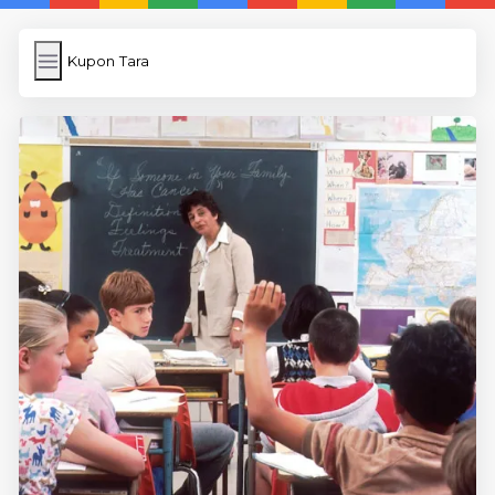
Kupon Tara
Kupon Tara
İngilizce
Image Upload
WP Cache Plugin
Anasayfa
5 Günde İngilizce
İngilizce
Dil Eğitimi
En Hızlı İngilizce
En Kolay İngilizce