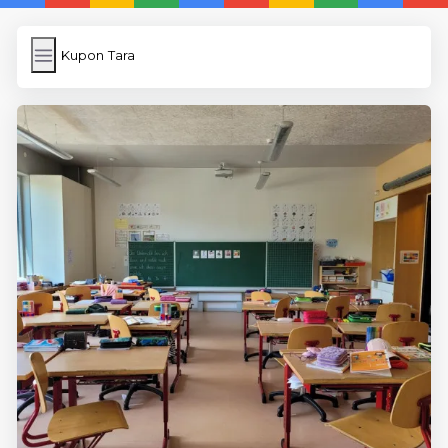
Kupon Tara
Kupon Tara
İngilizce
Image Upload
WP Cache Plugin
Anasayfa
5 Günde İngilizce
İngilizce
Dil Eğitimi
En Hızlı İngilizce
En Kolay İngilizce