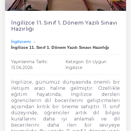
En Ucuz İngilizce
En Uygun İngilizce
İngilizce 11. Sınıf 1. Dönem Yazılı Sınavı
Hazırlığı
Hızlı İngilizce
İngilizcemi
İngilizce 11. Sınıf 1. Dönem Yazılı Sınavı Hazırlığı
Yayınlanma Tarihi:
Kategori: En Uygun
13.06.2026
İngilizce
İngilizce, günümüz dünyasında önemli bir
iletişim aracı haline gelmiştir. Özellikle
eğitim hayatında, İngilizce dersleri
öğrencilerin dil becerilerini geliştirmeleri
açısından kritik bir öneme sahiptir. 11. sınıf
düzeyinde, öğrenciler artık dil bilgisi
kurallarını daha iyi anlamalı ve dil
becerilerini daha ileri bir seviyeye