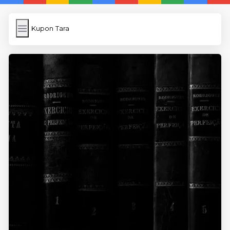
Kupon Tara
Kupon Tara
İngilizce
Image Upload
WP Cache Plugin
Anasayfa
5 Günde İngilizce
İngilizce
Dil Eğitimi
En Hızlı İngilizce
En Kolay İngilizce