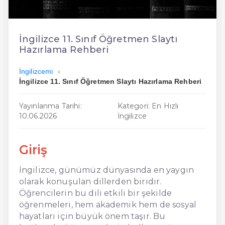
En Ucuz İngilizce
En Uygun İngilizce
İngilizce 11. Sınıf Öğretmen Slaytı
Hazırlama Rehberi
Hızlı İngilizce
İngilizcemi
İngilizce 11. Sınıf Öğretmen Slaytı Hazırlama Rehberi
Yayınlanma Tarihi:
Kategori: En Hızlı
10.06.2026
İngilizce
Giriş
İngilizce, günümüz dünyasında en yaygın
olarak konuşulan dillerden biridir.
Öğrencilerin bu dili etkili bir şekilde
öğrenmeleri, hem akademik hem de sosyal
hayatları için büyük önem taşır. Bu