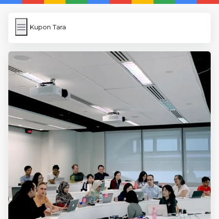
Kupon Tara
Kupon Tara
İngilizce
Image Upload
WP Cache Plugin
Anasayfa
5 Günde İngilizce
İngilizce
Dil Eğitimi
En Hızlı İngilizce
En Kolay İngilizce