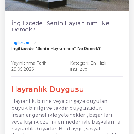
En Ucuz İngilizce
En Uygun İngilizce
İngilizcede "Senin Hayranınım" Ne
Demek?
Hızlı İngilizce
İngilizcemi
İngilizcede "Senin Hayranınım" Ne Demek?
Yayınlanma Tarihi:
Kategori: En Hızlı
29.05.2026
İngilizce
Hayranlık Duygusu
Hayranlık, birine veya bir şeye duyulan
büyük bir ilgi ve takdir duygusudur.
İnsanlar genellikle yetenekleri, başarıları
veya kişilik özellikleri nedeniyle başkalarına
hayranlık duyarlar. Bu duygu, sosyal