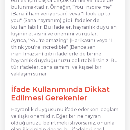
etmek için başka birçok cümle ve ifade de
bulunmaktadır. Örneğin, "You inspire me"
(Bana ilham veriyorsun) veya "I look up to
you" (Sana hayranım) gibi ifadeler de
kullanılabilir. Bu ifadeler, hayranlık duyulan
kişinin etkisini ve önemini vurgular.
Ayrıca, "You're amazing" (Harikasın) veya "I
think you're incredible" (Bence sen
inanılmazsın) gibi ifadelerle de birine
hayranlık duyduğunuzu belirtebilirsiniz. Bu
tür ifadeler, daha samimi ve kişisel bir
yaklaşım sunar.
İfade Kullanımında Dikkat
Edilmesi Gerekenler
Hayranlık duygusunu ifade ederken, bağlam
ve ilişki önemlidir. Eğer birine hayran
olduğunuzu belirtmek istiyorsanız, onunla
olan ilişkinizin doğası bu ifadeleri nasıl