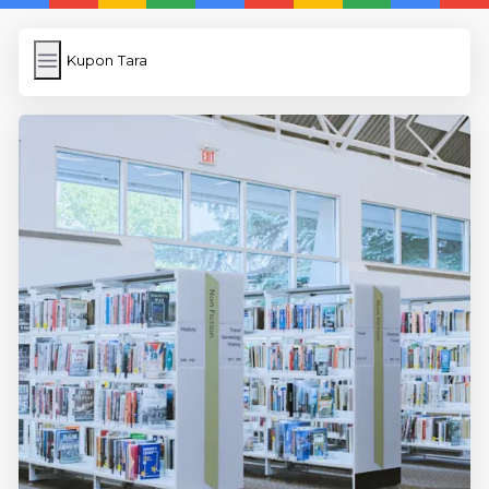
Kupon Tara
Kupon Tara
İngilizce
Image Upload
WP Cache Plugin
Anasayfa
5 Günde İngilizce
İngilizce
Dil Eğitimi
En Hızlı İngilizce
En Kolay İngilizce