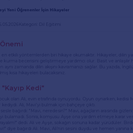
ceyi Yeni Öğrenenler İçin Hikayeler
16.05.2026
Kategori: Dil Eğitimi
n Önemi
 en etkili yöntemlerden biri hikaye okumaktır. Hikayeler, dilin yap
 kurma becerisini geliştirmeye yardımcı olur. Basit ve anlaşılır h
n aynı zamanda dilin akışını kavramanızı sağlar. Bu yazıda, İngili
lmış kısa hikayeleri bulacaksınız.
 "Kayıp Kedi"
ocuk olan Ali, evin etrafında oynuyordu. Oyun oynarken, kedisi M
 kediydi. Ali, Mavi’yi bulmak için bahçeye çıktı.
esle bağırdı: "Mavi, neredesin?" Mavi, ağaçların arasında gizleniy
’yi bulamadı. Sonra, komşusu Ayşe ona yardım etmeye karar ver
 arayalım!" dedi. Ali ve Ayşe, sokağın sonuna kadar yürüdüler. Birde
vi!" diye bağırdı Ali. Mavi, Ali’nin sesini duydu ve hemen yanına ko