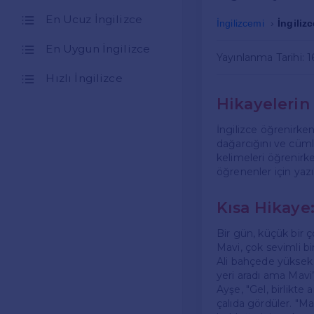
En Ucuz İngilizce
İngilizcemi
İngiliz
En Uygun İngilizce
Yayınlanma Tarihi: 
Hızlı İngilizce
Hikayeleri
İngilizce öğrenirken
dağarcığını ve cümle
kelimeleri öğrenirke
öğrenenler için yazı
Kısa Hikaye:
Bir gün, küçük bir ç
Mavi, çok sevimli bir
Ali bahçede yüksek s
yeri aradı ama Mavi
Ayşe, "Gel, birlikte
çalıda gördüler. "Ma