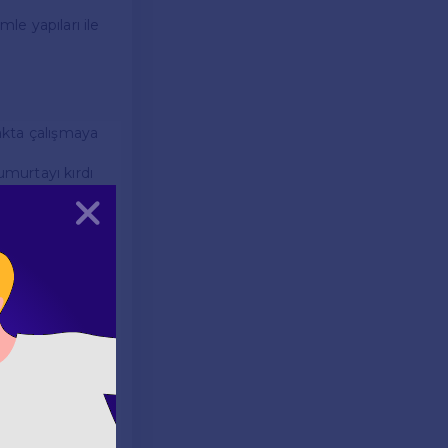
le yapıları ile
fakta çalışmaya
umurtayı kırdı
Kapat
a pişti mi?" diye
arıyla birlikte
ynı zamanda
rar verdi.
futbol