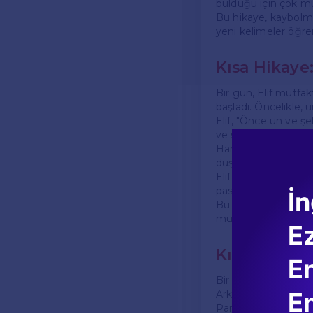
bulduğu için çok mu
Bu hikaye, kaybolma
yeni kelimeler öğre
Kısa Hikaye
Bir gün, Elif mutfak
başladı. Öncelikle, 
Elif, "Önce un ve şe
ve sütü ekledi. Elif,
Hamuru kalıba döktü 
düşündü. Bir süre so
Elif, pastayı çıkardı
pasta yedi ve herke
İn
Bu hikaye, basit ye
mutfakta eğlenceli
E
Kısa Hikaye:
En
Bir sabah, hava çok 
En
Arkadaşlarıyla parkt
Parkta çok sayıda ç