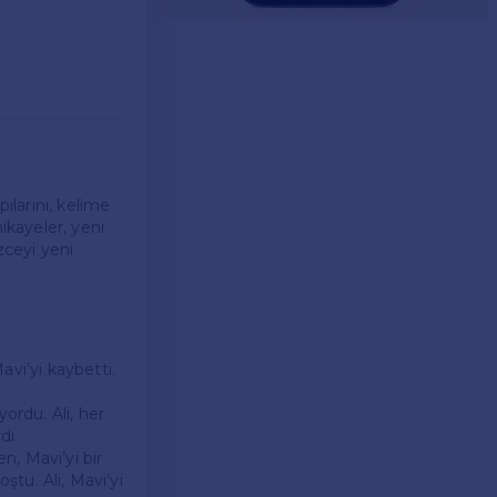
ılarını, kelime
ikayeler, yeni
zceyi yeni
avi’yi kaybetti.
ordu. Ali, her
di.
n, Mavi’yi bir
ştu. Ali, Mavi’yi