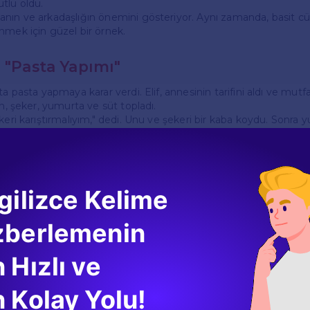
tlu oldu.
nın ve arkadaşlığın önemini gösteriyor. Aynı zamanda, basit cüm
nmek için güzel bir örnek.
: "Pasta Yapımı"
ta pasta yapmaya karar verdi. Elif, annesinin tarifini aldı ve mut
un, şeker, yumurta ve süt topladı.
keri karıştırmalıyım," dedi. Unu ve şekeri bir kaba koydu. Sonra y
 her şeyi karıştırdı ve güzel bir hamur yaptı.
ve fırına koydu. Fırında pişerken, Elif sabırsızlıkla bekledi. "Past
nra, fırından güzel bir pasta kokusu geldi.
 ve süslemek için meyveler aldı. Sonunda, pastası hazırdı. Arkadaşl
s çok mutlu oldu.
gilizce Kelime
mek tarifleriyle ilgili kelimeleri öğrenmeye yardımcı olurken, a
 vakit geçirmenin de önemini vurguluyor.
zberlemenin
 "Güneşli Bir Gün"
 Hızlı ve
güzeldi. Güneş parlıyordu ve hava sıcaktı. Cem, dışarı çıkmaya ka
 Kolay Yolu!
a buluştu.
ocuk vardı. Herkes oyun oynuyordu. Cem, arkadaşlarıyla birlikte 