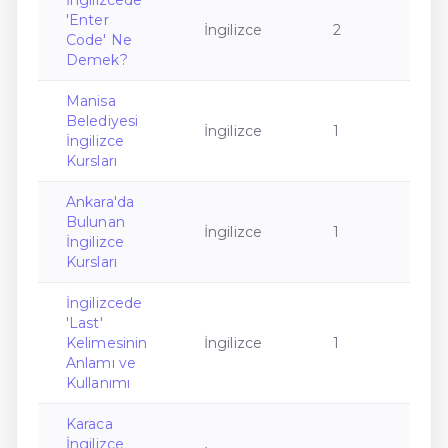
İngilizcede
'Enter
İngilizce
2
Code' Ne
Demek?
Manisa
Belediyesi
İngilizce
1
İngilizce
Kursları
Ankara'da
Bulunan
İngilizce
1
İngilizce
Kursları
İngilizcede
'Last'
Kelimesinin
İngilizce
1
Anlamı ve
Kullanımı
Karaca
İngilizce