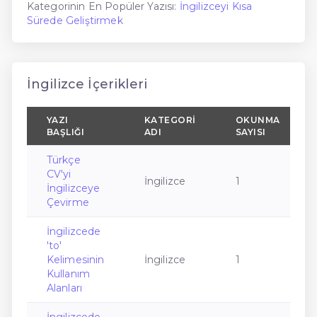
Kategorinin En Popüler Yazısı:
İngilizceyi Kısa
Sürede Geliştirmek
İngilizce İçerikleri
YAZI
KATEGORI
OKUNMA
BAŞLIĞI
ADI
SAYISI
Türkçe
CV'yi
İngilizce
1
İngilizceye
Çevirme
İngilizcede
'to'
Kelimesinin
İngilizce
1
Kullanım
Alanları