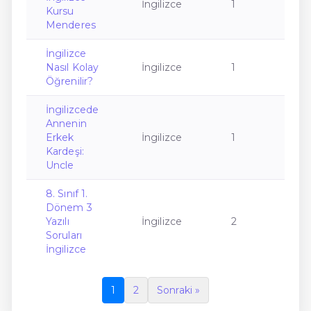
İngilizce
1
Kursu
Menderes
İngilizce
Nasıl Kolay
İngilizce
1
Öğrenilir?
İngilizcede
Annenin
Erkek
İngilizce
1
Kardeşi:
Uncle
8. Sınıf 1.
Dönem 3
Yazılı
İngilizce
2
Soruları
İngilizce
1
2
Sonraki »