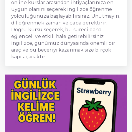
online kurslar arasından ihtiyaçlarınıza en
uygun olanını seçerek İngilizce öğrenme
yolculuğunuza başlayabilirsiniz. Unutmayın,
dil öğrenmek zaman ve çaba gerektirir.
Doğru kursu seçerek, bu süreci daha
eğlenceli ve etkili hale getirebilirsiniz.
İngilizce, günümüz dünyasında önemli bir
araç ve bu beceriyi kazanmak size birçok
kapı açacaktır.