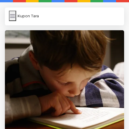
Kupon Tara
Kupon Tara
İngilizce
Image Upload
WP Cache Plugin
Anasayfa
5 Günde İngilizce
İngilizce
Dil Eğitimi
En Hızlı İngilizce
En Kolay İngilizce