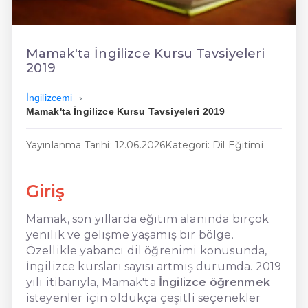
En Ucuz İngilizce
En Uygun İngilizce
Mamak'ta İngilizce Kursu Tavsiyeleri
2019
Hızlı İngilizce
İngilizcemi
Mamak'ta İngilizce Kursu Tavsiyeleri 2019
Yayınlanma Tarihi: 12.06.2026
Kategori: Dil Eğitimi
Giriş
Mamak, son yıllarda eğitim alanında birçok
yenilik ve gelişme yaşamış bir bölge.
Özellikle yabancı dil öğrenimi konusunda,
İngilizce kursları sayısı artmış durumda. 2019
yılı itibarıyla, Mamak'ta
İngilizce öğrenmek
isteyenler için oldukça çeşitli seçenekler